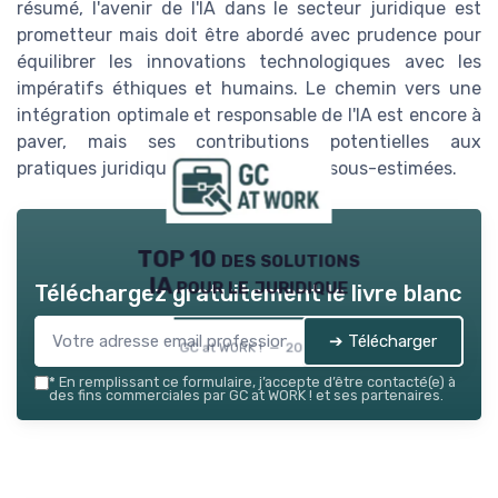
résumé, l'avenir de l'IA dans le secteur juridique est
prometteur mais doit être abordé avec prudence pour
équilibrer les innovations technologiques avec les
impératifs éthiques et humains. Le chemin vers une
intégration optimale et responsable de l'IA est encore à
paver, mais ses contributions potentielles aux
pratiques juridiques ne peuvent être sous-estimées.
TOP 10 des solutions
IA pour le juridique
Téléchargez gratuitement le livre blanc
➔ Télécharger
GC at WORK ! — 2026
*
En remplissant ce formulaire, j’accepte d’être contacté(e) à
des fins commerciales par GC at WORK ! et ses partenaires.