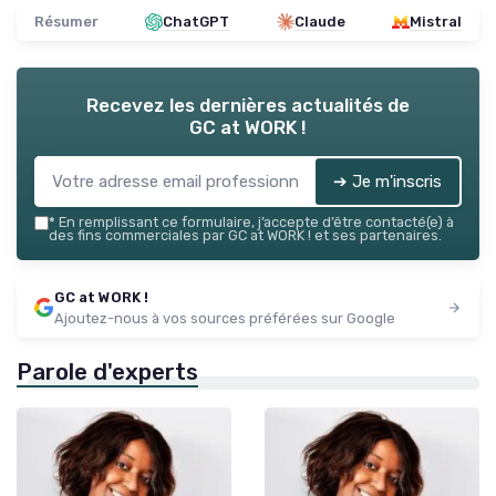
Résumer
ChatGPT
Claude
Mistral
Recevez les dernières actualités de
GC at WORK !
➔ Je m'inscris
*
En remplissant ce formulaire, j’accepte d’être contacté(e) à
des fins commerciales par GC at WORK ! et ses partenaires.
GC at WORK !
Ajoutez-nous à vos sources préférées sur Google
Parole d'experts