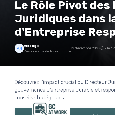
Le Rôle Pivot des
Juridiques dans 
d'Entreprise Res
Alex Ngo
12 décembre 2023
7 min 
Responsable de la conformité
Découvrez l'impact crucial du Directeur Ju
gouvernance d'entreprise durable et respon
conseils stratégiques.