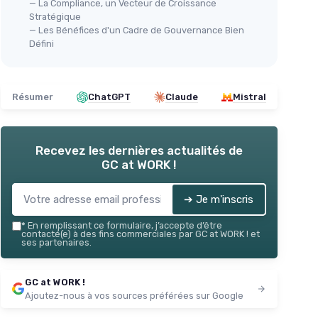
— La Compliance, un Vecteur de Croissance
Stratégique
— Les Bénéfices d'un Cadre de Gouvernance Bien
Défini
Résumer
ChatGPT
Claude
Mistral
Recevez les dernières actualités de
GC at WORK !
➔ Je m'inscris
*
En remplissant ce formulaire, j’accepte d’être
contacté(e) à des fins commerciales par GC at WORK ! et
ses partenaires.
GC at WORK !
Ajoutez-nous à vos sources préférées sur Google