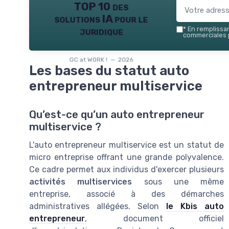
TOP 10 des
solutions IA pour le
juridique
*
En remplissant
commerciales p
GC at WORK ! — 2026
Les bases du statut auto
entrepreneur multiservice
Qu’est-ce qu’un auto entrepreneur
multiservice ?
L'auto entrepreneur multiservice est un statut de
micro entreprise offrant une grande polyvalence.
Ce cadre permet aux individus d'exercer plusieurs
activités multiservices
sous une même
entreprise, associé à des démarches
administratives allégées. Selon
le Kbis auto
entrepreneur
, document officiel