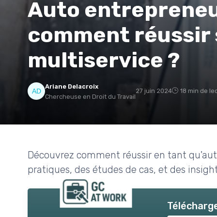
Auto entrepreneur
comment réussir 
multiservice ?
Ariane Delacroix
27 juin 2024
18 min de le
Chercheuse en Droit du Travail
Découvrez comment réussir en tant qu'auto
pratiques, des études de cas, et des insight
Télécharge