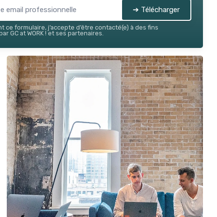
➔ Télécharger
 ce formulaire, j’accepte d’être contacté(e) à des fins
ar GC at WORK ! et ses partenaires.