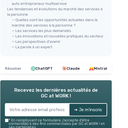
auto entrepreneur multiservice
Les tendances et évolutions du marché des services à
la personne
— Quelles sont les opportunités actuelles dans le
marché des services à la personne ?
— Les services les plus demandés
— Les innovations et nouvelles pratiques du secteur
— Les perspectives d'avenir
— La parole à un expert
Résumer
ChatGPT
Claude
Mistral
Recevez les dernières actualités de
GC at WORK !
➔ Je m'inscris
*
En remplissant ce formulaire, j’accepte d’être
contacté(e) à des fins commerciales par GC at WORK ! et
ses partenaires.