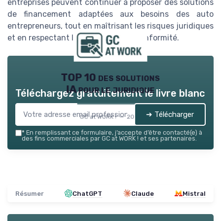
entreprises peuvent continuer à proposer des solutions
de financement adaptées aux besoins des auto
entrepreneurs, tout en maîtrisant les risques juridiques
et en respectant les exigences de conformité.
TOP 10 des solutions
IA pour le juridique
Téléchargez gratuitement le livre blanc
➔ Télécharger
GC at WORK ! — 2026
*
En remplissant ce formulaire, j’accepte d’être contacté(e) à
des fins commerciales par GC at WORK ! et ses partenaires.
Résumer
ChatGPT
Claude
Mistral