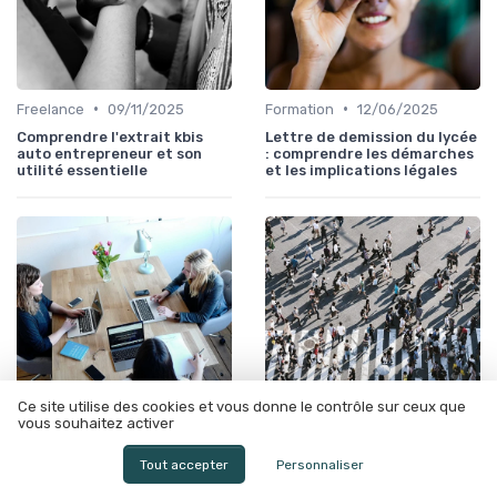
•
•
Freelance
09/11/2025
Formation
12/06/2025
Comprendre l'extrait kbis
Lettre de demission du lycée
auto entrepreneur et son
: comprendre les démarches
utilité essentielle
et les implications légales
Ce site utilise des cookies et vous donne le contrôle sur ceux que
vous souhaitez activer
•
•
Gestion de carrière
12/06/2025
Gestion de carrière
08/11/2025
Tout accepter
Personnaliser
Calendrier rupture
Négocier rupture
conventionnelle :
conventionnelle :