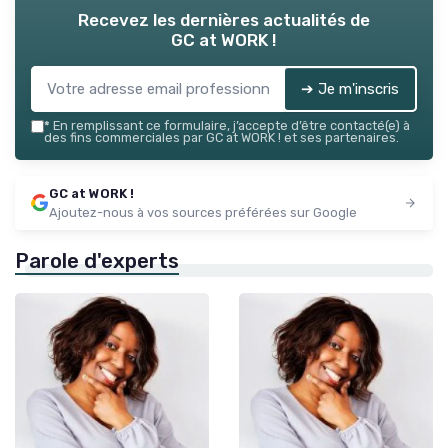
Recevez les dernières actualités de
GC at WORK !
➔ Je m'inscris
*
En remplissant ce formulaire, j’accepte d’être contacté(e) à
des fins commerciales par GC at WORK ! et ses partenaires.
GC at WORK !
Ajoutez-nous à vos sources préférées sur Google
Parole d'experts