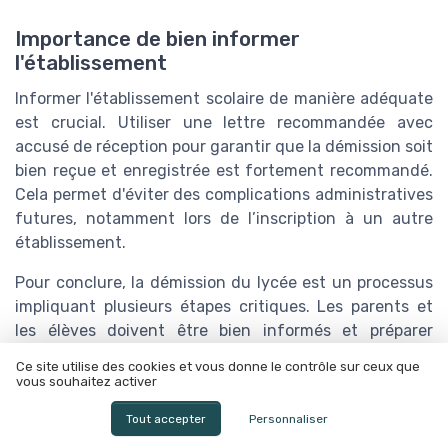
Importance de bien informer
l'établissement
Informer l'établissement scolaire de manière adéquate
est crucial. Utiliser une lettre recommandée avec
accusé de réception pour garantir que la démission soit
bien reçue et enregistrée est fortement recommandé.
Cela permet d'éviter des complications administratives
futures, notamment lors de l’inscription à un autre
établissement.
Pour conclure, la démission du lycée est un processus
impliquant plusieurs étapes critiques. Les parents et
les élèves doivent être bien informés et préparer
minutieusement cette transition pour minimiser les
Ce site utilise des cookies et vous donne le contrôle sur ceux que
impacts négatifs sur l’éducation de l’enfant. Le
vous souhaitez activer
soutien d’experts, des modèles de lettres bien conçus,
Tout accepter
Personnaliser
et une bonne communication avec l’établissement sont