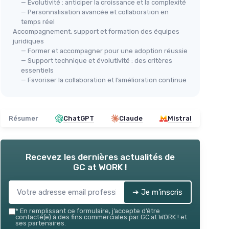
— Évolutivité : anticiper la croissance et la complexité
— Personnalisation avancée et collaboration en
temps réel
Accompagnement, support et formation des équipes
juridiques
— Former et accompagner pour une adoption réussie
— Support technique et évolutivité : des critères
essentiels
— Favoriser la collaboration et l’amélioration continue
Résumer
ChatGPT
Claude
Mistral
Recevez les dernières actualités de
GC at WORK !
➔ Je m'inscris
*
En remplissant ce formulaire, j’accepte d’être
contacté(e) à des fins commerciales par GC at WORK ! et
ses partenaires.