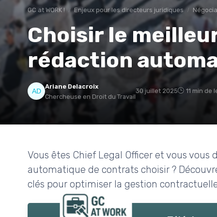
GC at WORK !
Enjeux pour les directeurs juridiques
Négocia
Choisir le meilleur
rédaction automa
Ariane Delacroix
30 juillet 2025
11 min de 
Chercheuse en Droit du Travail
Vous êtes Chief Legal Officer et vous vous 
automatique de contrats choisir ? Découvrez
clés pour optimiser la gestion contractuelle