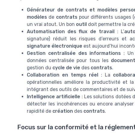
Générateur de contrats et modèles person
modèles
de
contrats
pour différents usages (c
un vrai atout. Un bon
outil
doit permettre la cr
Automatisation des flux de travail
: L’
aut
signature) réduit les risques d’erreurs et a
signature électronique
est aujourd’hui incont
Gestion centralisée des informations
: U
données centralisée pour tous les
documen
gestion du
cycle de vie
des
contrats
.
Collaboration en temps réel
: La
collabor
opérationnelles améliore la productivité et l
intégrant des outils de commentaires et de suivi
Intelligence artificielle
: Les solutions dotées d
détecter les incohérences ou encore analyser l
rapidité de
création
des
contrats
.
Focus sur la conformité et la réglemen