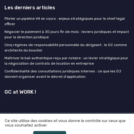
Les derniers articles
Piloter un pipeline V4 en cours : enjeux stratégiques pour le chief legal
officer
Négocier le paiement à 30 jours fin de mois : leviers juridiques et impact
pour la direction juridique
Cinq régimes de responsabilité personnelle du dirigeant : le GC comme
architecte du bouclier
Maîtriser le bail authentique reçu par notaire : un levier stratégique pour
la négociation de contrats de location en entreprise
Confidentialité des consultations juridiques internes : ce que les DJ
doivent organiser avant le décret d'application
GC at WORK !
Ce site utilise des cookies et vous donne le contrôle sur ceux que
Mentions légales
Politique de confidentialité
Grande
vous souhaitez activer
enquête 2025 sur l'IA et les directeurs juridiques