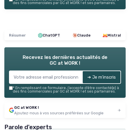
des fins commerciales par GC at WORK ! et ses partenaires.
Résumer
ChatGPT
Claude
Mistral
Recevez les dernières actualités de
GC at WORK !
➔ Je m'inscris
*
En remplissant ce formulaire, j’accepte d’être contacté(e) à
des fins commerciales par GC at WORK ! et ses partenaires.
GC at WORK !
Ajoutez-nous à vos sources préférées sur Google
Parole d'experts