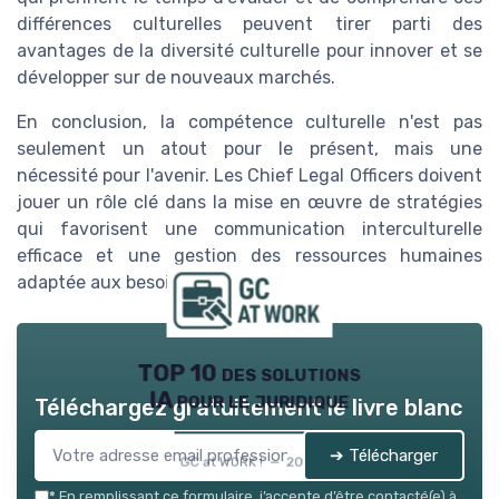
différences culturelles peuvent tirer parti des
avantages de la diversité culturelle pour innover et se
développer sur de nouveaux marchés.
En conclusion, la compétence culturelle n'est pas
seulement un atout pour le présent, mais une
nécessité pour l'avenir. Les Chief Legal Officers doivent
jouer un rôle clé dans la mise en œuvre de stratégies
qui favorisent une communication interculturelle
efficace et une gestion des ressources humaines
adaptée aux besoins de demain.
TOP 10 des solutions
IA pour le juridique
Téléchargez gratuitement le livre blanc
➔ Télécharger
GC at WORK ! — 2026
*
En remplissant ce formulaire, j’accepte d’être contacté(e) à