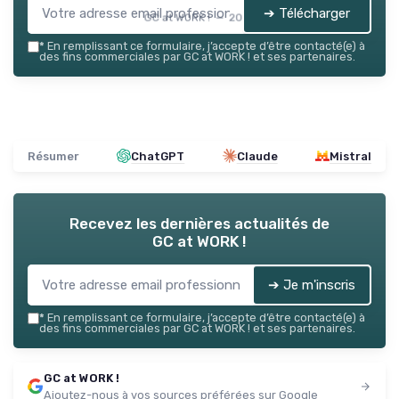
➔ Télécharger
GC at WORK ! — 2026
*
En remplissant ce formulaire, j’accepte d’être contacté(e) à
des fins commerciales par GC at WORK ! et ses partenaires.
Résumer
ChatGPT
Claude
Mistral
Recevez les dernières actualités de
GC at WORK !
➔ Je m'inscris
*
En remplissant ce formulaire, j’accepte d’être contacté(e) à
des fins commerciales par GC at WORK ! et ses partenaires.
GC at WORK !
Ajoutez-nous à vos sources préférées sur Google