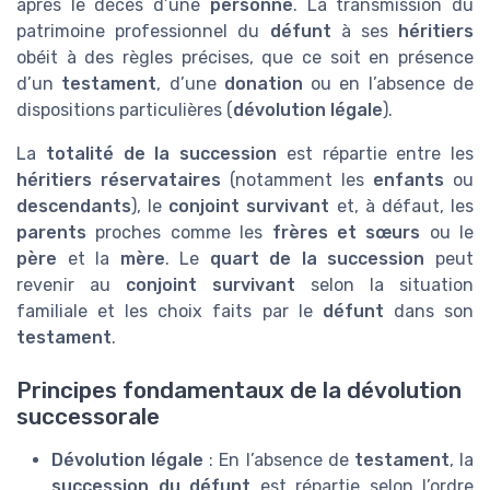
après le décès d’une
personne
. La transmission du
patrimoine professionnel du
défunt
à ses
héritiers
obéit à des règles précises, que ce soit en présence
d’un
testament
, d’une
donation
ou en l’absence de
dispositions particulières (
dévolution légale
).
La
totalité de la succession
est répartie entre les
héritiers réservataires
(notamment les
enfants
ou
descendants
), le
conjoint survivant
et, à défaut, les
parents
proches comme les
frères et sœurs
ou le
père
et la
mère
. Le
quart de la succession
peut
revenir au
conjoint survivant
selon la situation
familiale et les choix faits par le
défunt
dans son
testament
.
Principes fondamentaux de la dévolution
successorale
Dévolution légale
: En l’absence de
testament
, la
succession du défunt
est répartie selon l’ordre