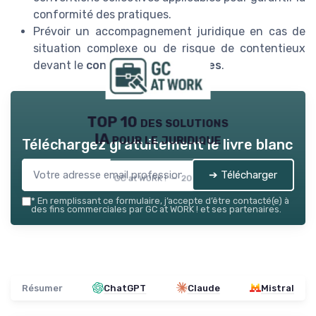
conformité des pratiques.
Prévoir un accompagnement juridique en cas de
situation complexe ou de risque de contentieux
devant le
conseil de prud’hommes
.
TOP 10 des solutions
IA pour le juridique
Téléchargez gratuitement le livre blanc
➔ Télécharger
GC at WORK ! — 2026
*
En remplissant ce formulaire, j’accepte d’être contacté(e) à
des fins commerciales par GC at WORK ! et ses partenaires.
Résumer
ChatGPT
Claude
Mistral