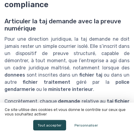
compliance
Articuler la taj demande avec la preuve
numérique
Pour une direction juridique, la taj demande ne doit
jamais rester un simple courrier isolé. Elle s’inscrit dans
un dispositif de preuve structuré, capable de
démontrer, à tout moment, que l’entreprise a agi dans
un cadre juridique maîtrisé, notamment lorsque des
donnees
sont inscrites dans un
fichier taj
ou dans un
autre
fichier traitement
géré par la
police
gendarmerie
ou le
ministere interieur
.
Concrètement, chaque
demande
relative au
taj fichier
(consultation, rectification,
effacement donnees
) doit
Ce site utilise des cookies et vous donne le contrôle sur ceux que
vous souhaitez activer
être intégrée dans un référentiel probatoire interne,
qui recense :
Tout accepter
Personnaliser