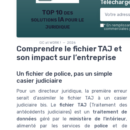
Télécharge
TOP 10 des
solutions IA pour le
juridique
*
En remplissant
commerciales p
GC at WORK ! — 2026
Comprendre le fichier TAJ et
son impact sur l’entreprise
Un fichier de police, pas un simple
casier judiciaire
Pour un directeur juridique, la première erreur
serait d’assimiler le fichier TAJ à un casier
judiciaire bis. Le
fichier TAJ
(Traitement des
antécédents judiciaires) est un
traitement de
données
géré par le
ministère de l’intérieur
,
alimenté par les services de
police
et de