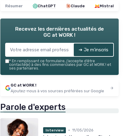
Résumer
ChatGPT
Claude
Mistral
Recevez les dernières actualités de
GC at WORK !
➔ Je m'inscris
*
En remplissant ce formulaire, j’accepte d’être
contacté(e) à des fins commerciales par GC at WORK ! et
ses partenaires.
GC at WORK !
Ajoutez-nous à vos sources préférées sur Google
Parole d'experts
•
11/05/2026
Interview