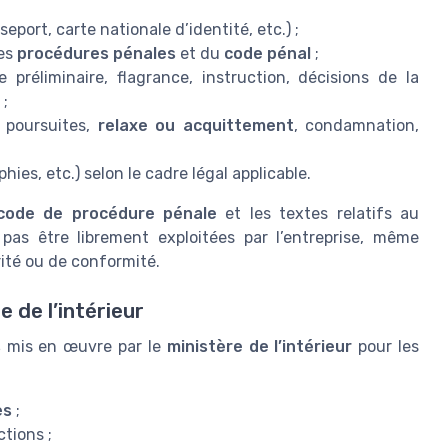
seport, carte nationale d’identité, etc.) ;
des
procédures pénales
et du
code pénal
;
 préliminaire, flagrance, instruction, décisions de la
;
, poursuites,
relaxe ou acquittement
, condamnation,
es, etc.) selon le cadre légal applicable.
code de procédure pénale
et les textes relatifs au
 pas être librement exploitées par l’entreprise, même
rité ou de conformité.
e de l’intérieur
s
mis en œuvre par le
ministère de l’intérieur
pour les
es
;
ctions ;