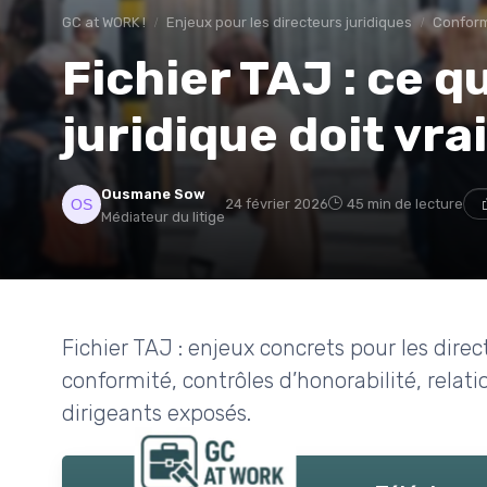
GC at WORK !
Enjeux pour les directeurs juridiques
Conform
Fichier TAJ : ce q
juridique doit vr
Ousmane Sow
24 février 2026
45 min de lecture
Médiateur du litige
Fichier TAJ : enjeux concrets pour les direc
conformité, contrôles d’honorabilité, relati
dirigeants exposés.