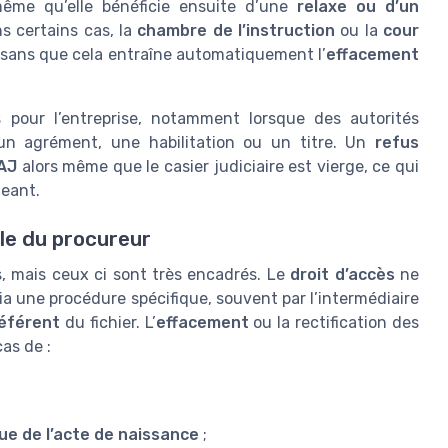
ême qu’elle bénéficie ensuite d’une
relaxe ou d’un
s certains cas, la
chambre de l’instruction
ou la
cour
 sans que cela entraîne automatiquement l’
effacement
 pour l’entreprise, notamment lorsque des autorités
 un agrément, une habilitation ou un titre. Un
refus
TAJ
alors même que le casier judiciaire est vierge, ce qui
geant.
le du procureur
s, mais ceux ci sont très encadrés. Le
droit d’accès
ne
ia une procédure spécifique, souvent par l’intermédiaire
éférent
du fichier. L’
effacement
ou la rectification des
as de :
sue de l’acte de naissance
;