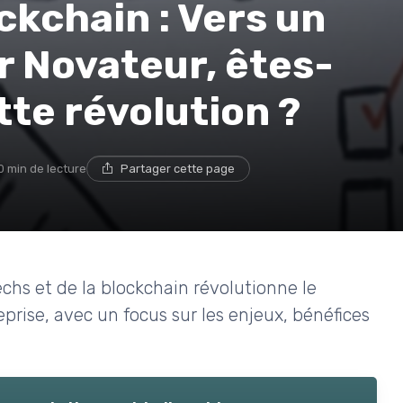
ckchain : Vers un
er Novateur, êtes-
tte révolution ?
0 min de lecture
Partager cette page
chs et de la blockchain révolutionne le
eprise, avec un focus sur les enjeux, bénéfices