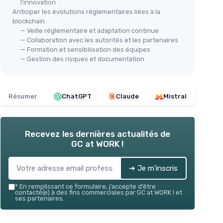
l’innovation
Anticiper les évolutions réglementaires liées à la
blockchain
— Veille réglementaire et adaptation continue
— Collaboration avec les autorités et les partenaires
— Formation et sensibilisation des équipes
— Gestion des risques et documentation
Résumer
ChatGPT
Claude
Mistral
Recevez les dernières actualités de
GC at WORK !
➔ Je m'inscris
*
En remplissant ce formulaire, j’accepte d’être
contacté(e) à des fins commerciales par GC at WORK ! et
ses partenaires.