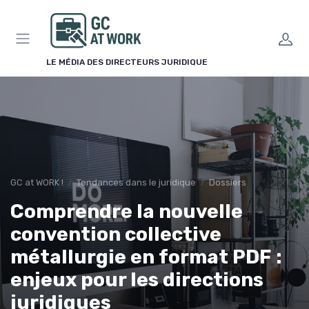
Panneau de gestion des cookies
LE MÉDIA DES DIRECTEURS JURIDIQUE
GC at WORK !
Tendances dans le juridique
Dossiers
Comprendre la nouvelle
convention collective
métallurgie en format PDF :
enjeux pour les directions
juridiques