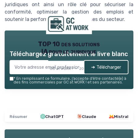
juridiques ont ainsi un rôle clé pour sécuriser la
conformité, optimiser la gestion des emplois et
soutenir la performance des entreprises du secteur.
TOP 10 des solutions
IA pour le juridique
Téléchargez gratuitement le livre blanc
➔ Télécharger
GC at WORK ! — 2026
*
En remplissant ce formulaire, j’accepte d’être contacté(e) à
des fins commerciales par GC at WORK ! et ses partenaires.
Résumer
ChatGPT
Claude
Mistral