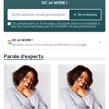
GC at WORK !
➔ Je m'inscris
*
En remplissant ce formulaire, j’accepte d’être contacté(e) à
des fins commerciales par GC at WORK ! et ses partenaires.
GC at WORK !
Ajoutez-nous à vos sources préférées sur Google
Parole d'experts