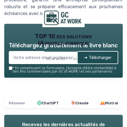
robuste et se préparer efficacement aux prochaines
échéances avec le tribunal.
TOP 10 des solutions
IA pour le juridique
Téléchargez gratuitement le livre blanc
➔ Télécharger
GC at WORK ! — 2026
*
En remplissant ce formulaire, j’accepte d’être contacté(e) à
des fins commerciales par GC at WORK ! et ses partenaires.
Résumer
ChatGPT
Claude
Mistral
Recevez les dernières actualités de