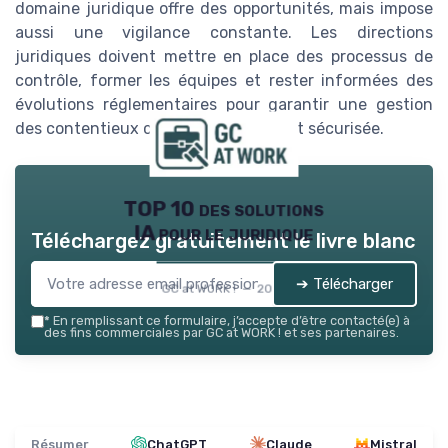
domaine juridique offre des opportunités, mais impose
aussi une vigilance constante. Les directions
juridiques doivent mettre en place des processus de
contrôle, former les équipes et rester informées des
évolutions réglementaires pour garantir une gestion
des contentieux conforme, éthique et sécurisée.
TOP 10 des solutions
IA pour le juridique
Téléchargez gratuitement le livre blanc
➔ Télécharger
GC at WORK ! — 2026
*
En remplissant ce formulaire, j’accepte d’être contacté(e) à
des fins commerciales par GC at WORK ! et ses partenaires.
Résumer
ChatGPT
Claude
Mistral