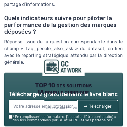
partage d’informations.
Quels indicateurs suivre pour piloter la
performance de la gestion des marques
déposées ?
Réponse issue de la question correspondante dans le
champ « faq_people_also_ask » du dataset, en lien
avec le reporting stratégique attendu par la direction
générale.
TOP 10 des solutions
IA pour le juridique
Téléchargez gratuitement le livre blanc
➔ Télécharger
GC at WORK ! — 2026
*
En remplissant ce formulaire, j’accepte d’être contacté(e) à
des fins commerciales par GC at WORK ! et ses partenaires.