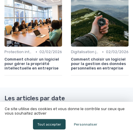
•
•
Protection intellectuelle
02/02/2026
Digitalisation juridique
02/02/2026
Comment choisir un logiciel
Comment choisir un logiciel
pour gérer la propriété
pour la gestion des données
intellectuelle en entreprise
personnelles en entreprise
Les articles par date
Ce site utilise des cookies et vous donne le contrôle sur ceux que
Septembre 2023
Octobre 2023
vous souhaitez activer
Novembre 2023
Décembre 2023
Tout accepter
Personnaliser
Janvier 2024
Février 2024