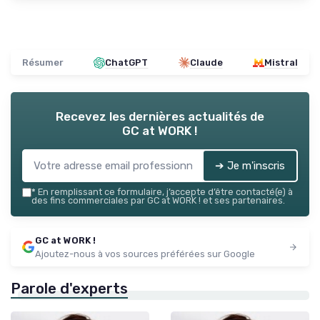
Résumer
ChatGPT
Claude
Mistral
Recevez les dernières actualités de
GC at WORK !
➔ Je m'inscris
*
En remplissant ce formulaire, j’accepte d’être contacté(e) à
des fins commerciales par GC at WORK ! et ses partenaires.
GC at WORK !
Ajoutez-nous à vos sources préférées sur Google
Parole d'experts