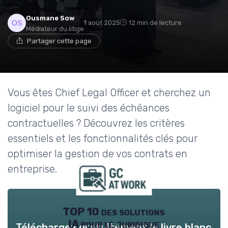
Ousmane Sow
1 août 2025
12 min de lecture
Médiateur du litige
Partager cette page
Vous êtes Chief Legal Officer et cherchez un
logiciel pour le suivi des échéances
contractuelles ? Découvrez les critères
essentiels et les fonctionnalités clés pour
optimiser la gestion de vos contrats en
entreprise.
TOP 10 des solutions
IA pour le juridique
Téléchargez gratuitement le livre blanc