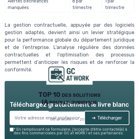
Alertes d’échéances
8 par
1 par
manquées
trimestre
trimestre
La gestion contractuelle, appuyée par des logiciels
gestion adaptés, devient ainsi un levier stratégique
pour la performance globale du département juridique
et de l’entreprise. L’analyse régulière des données
contractuelles et l’optimisation des processus
permettent d’anticiper les risques et de renforcer la
conformité.
TOP 10 des solutions
IA pour le juridique
Téléchargez gratuitement le livre blanc
➔ Télécharger
GC at WORK ! — 2026
*
En remplissant ce formulaire, j’accepte d’être contacté(e) à
des fins commerciales par GC at WORK ! et ses partenaires.