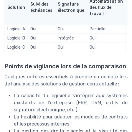
Automatisation
d
Suivi des
Signature
Solution
des flux de
m
échéances
électronique
travail
d
c
Logiciel A
Oui
Oui
Partielle
O
Logiciel B
Oui
Intégrée
Oui
O
Logiciel C
Oui
Oui
Oui
Pa
Points de vigilance lors de la comparaison
Quelques critères essentiels à prendre en compte lors
de l’analyse des solutions de gestion contractuelle :
La capacité du logiciel à s’intégrer aux systèmes
existants de l’entreprise (ERP, CRM, outils de
signature électronique, etc.)
La flexibilité pour adapter les modèles de contrats
et les processus internes
La gestion des droits d’accès et la sécurité des