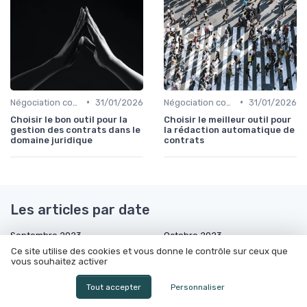
•
•
Négociation contrats
31/01/2026
Négociation contrats
31/01/2026
Choisir le bon outil pour la
Choisir le meilleur outil pour
gestion des contrats dans le
la rédaction automatique de
domaine juridique
contrats
Les articles par date
Septembre 2023
Octobre 2023
Ce site utilise des cookies et vous donne le contrôle sur ceux que
Novembre 2023
Décembre 2023
vous souhaitez activer
Janvier 2024
Février 2024
Tout accepter
Personnaliser
Mars 2024
Juin 2024