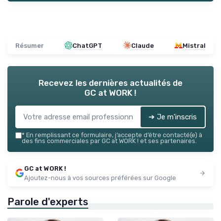
Résumer
ChatGPT
Claude
Mistral
Recevez les dernières actualités de
GC at WORK !
➔ Je m'inscris
*
En remplissant ce formulaire, j’accepte d’être contacté(e) à
des fins commerciales par GC at WORK ! et ses partenaires.
GC at WORK !
Ajoutez-nous à vos sources préférées sur Google
Parole d'experts