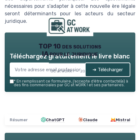
nécessaires pour s'adapter à cette nouvelle ère légale
seront déterminants pour les acteurs du secteur
juridique.
TOP 10 des solutions
IA pour le juridique
Téléchargez gratuitement le livre blanc
➔ Télécharger
GC at WORK ! — 2026
*
En remplissant ce formulaire, j’accepte d’être contacté(e) à
des fins commerciales par GC at WORK ! et ses partenaires.
Résumer
ChatGPT
Claude
Mistral