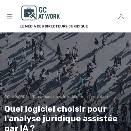
Panneau de gestion des cookies
LE MÉDIA DES DIRECTEURS JURIDIQUE
GC at WORK !
Tendances dans le juridique
Innovation
Quel logiciel choisir pour
l'analyse juridique assistée
par IA ?