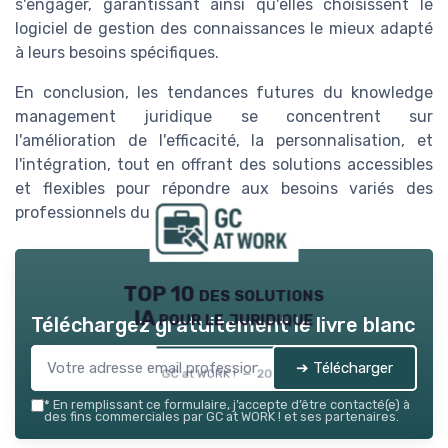
s'engager, garantissant ainsi qu'elles choisissent le
logiciel de gestion des connaissances le mieux adapté
à leurs besoins spécifiques.
En conclusion, les tendances futures du knowledge
management juridique se concentrent sur
l'amélioration de l'efficacité, la personnalisation, et
l'intégration, tout en offrant des solutions accessibles
et flexibles pour répondre aux besoins variés des
professionnels du droit.
TOP 10 des solutions
IA pour le juridique
Téléchargez gratuitement le livre blanc
➔ Télécharger
GC at WORK ! — 2026
*
En remplissant ce formulaire, j’accepte d’être contacté(e) à
des fins commerciales par GC at WORK ! et ses partenaires.