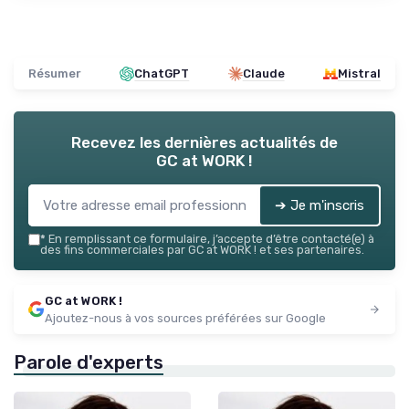
Résumer
ChatGPT
Claude
Mistral
Recevez les dernières actualités de
GC at WORK !
➔ Je m'inscris
*
En remplissant ce formulaire, j’accepte d’être contacté(e) à
des fins commerciales par GC at WORK ! et ses partenaires.
GC at WORK !
Ajoutez-nous à vos sources préférées sur Google
Parole d'experts