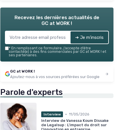
Recevez les dernières actualités de
GC at WORK !
➔ Je m'inscris
*
En remplissant ce formulaire, j’accepte d’être
contacté(e) à des fins commerciales par GC at WORK ! et
ses partenaires.
GC at WORK !
Ajoutez-nous à vos sources préférées sur Google
Parole d'experts
•
11/05/2026
Interview
Interview de Vanessa Koum Dissake
de Legalsup : L'impact du droit sur
l'innovation en entreprise