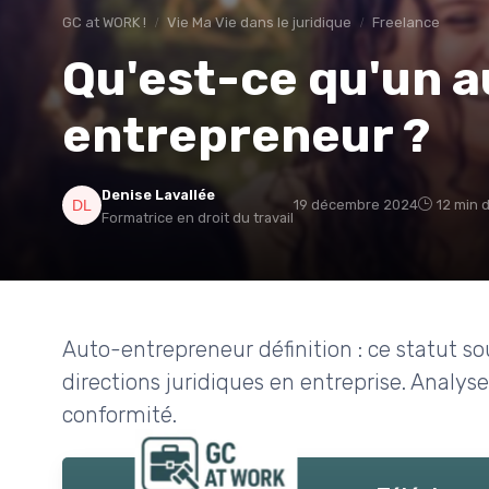
GC at WORK !
Vie Ma Vie dans le juridique
Freelance
Qu'est-ce qu'un a
entrepreneur ?
Denise Lavallée
19 décembre 2024
12 min 
Formatrice en droit du travail
Auto-entrepreneur définition : ce statut so
directions juridiques en entreprise. Analyse
conformité.