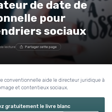
lateur de date de
onnelle pour
endriers sociaux
 de lecture
Partager cette page
conventionnelle aide le directeur juridique à
hômage et contentieux sociaux.
z gratuitement le livre blanc