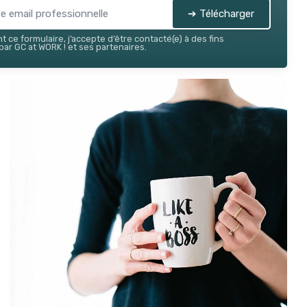
➔ Télécharger
 ce formulaire, j’accepte d’être contacté(e) à des fins
ar GC at WORK ! et ses partenaires.