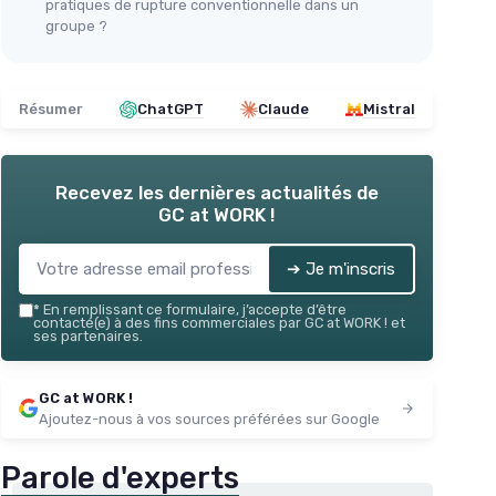
pratiques de rupture conventionnelle dans un
groupe ?
Résumer
ChatGPT
Claude
Mistral
Recevez les dernières actualités de
GC at WORK !
➔ Je m'inscris
*
En remplissant ce formulaire, j’accepte d’être
contacté(e) à des fins commerciales par GC at WORK ! et
ses partenaires.
GC at WORK !
Ajoutez-nous à vos sources préférées sur Google
Parole d'experts