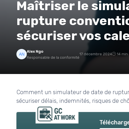
Maîtriser le simu
rupture conventi
sécuriser vos cal
Alex Ngo
17 décembre 2024
14 min
Responsable de la conformité
Comment un simulateur de date de rupture 
sécuriser délais, indemnités, risques de c
Télécharge