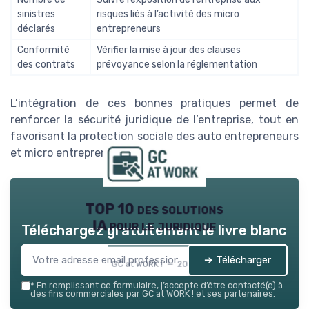
sinistres
risques liés à l’activité des micro
déclarés
entrepreneurs
Conformité
Vérifier la mise à jour des clauses
des contrats
prévoyance selon la réglementation
L’intégration de ces bonnes pratiques permet de
renforcer la sécurité juridique de l’entreprise, tout en
favorisant la protection sociale des auto entrepreneurs
et micro entrepreneurs partenaires.
TOP 10 des solutions
IA pour le juridique
Téléchargez gratuitement le livre blanc
➔ Télécharger
GC at WORK ! — 2026
*
En remplissant ce formulaire, j’accepte d’être contacté(e) à
des fins commerciales par GC at WORK ! et ses partenaires.