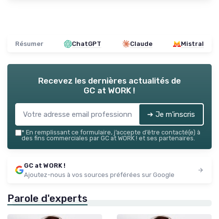
Résumer
ChatGPT
Claude
Mistral
Recevez les dernières actualités de
GC at WORK !
➔ Je m'inscris
*
En remplissant ce formulaire, j’accepte d’être contacté(e) à
des fins commerciales par GC at WORK ! et ses partenaires.
GC at WORK !
Ajoutez-nous à vos sources préférées sur Google
Parole d'experts