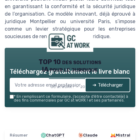
en garantissant la conformité et la sécurité juridique
de l’organisation. Ce modèle innovant, déjà éprouvé à
juridique Montpellier ou université Paris, s’impose
comme un levier stratégique pour les entreprises
soucieuses de renforcer leur cadre juridique.
TOP 10 des solutions
IA pour le juridique
Téléchargez gratuitement le livre blanc
➔ Télécharger
GC at WORK ! — 2026
*
En remplissant ce formulaire, j’accepte d’être contacté(e) à
des fins commerciales par GC at WORK ! et ses partenaires.
Résumer
ChatGPT
Claude
Mistral