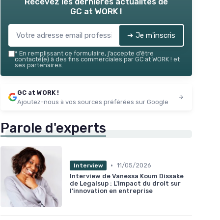
Recevez les dernières actualités de
GC at WORK !
➔ Je m'inscris
*
En remplissant ce formulaire, j’accepte d’être
contacté(e) à des fins commerciales par GC at WORK ! et
ses partenaires.
GC at WORK !
Ajoutez-nous à vos sources préférées sur Google
Parole d'experts
•
11/05/2026
Interview
Interview de Vanessa Koum Dissake
de Legalsup : L'impact du droit sur
l'innovation en entreprise