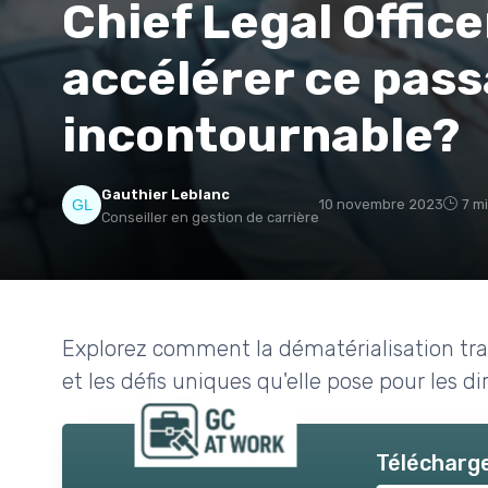
Chief Legal Office
accélérer ce pas
incontournable?
Gauthier Leblanc
10 novembre 2023
7 m
Conseiller en gestion de carrière
Explorez comment la dématérialisation tran
et les défis uniques qu'elle pose pour les di
Télécharge