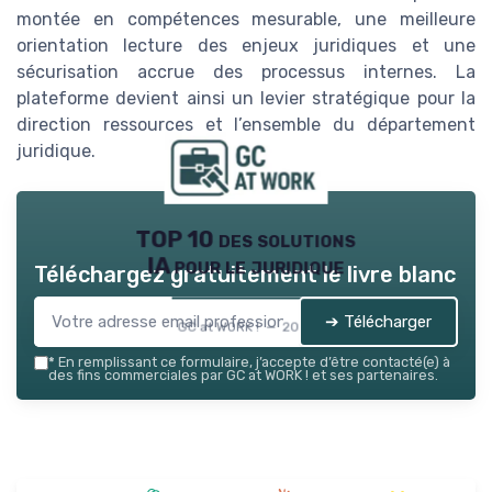
montée en compétences mesurable, une meilleure
orientation lecture des enjeux juridiques et une
sécurisation accrue des processus internes. La
plateforme devient ainsi un levier stratégique pour la
direction ressources et l’ensemble du département
juridique.
TOP 10 des solutions
IA pour le juridique
Téléchargez gratuitement le livre blanc
➔ Télécharger
GC at WORK ! — 2026
*
En remplissant ce formulaire, j’accepte d’être contacté(e) à
des fins commerciales par GC at WORK ! et ses partenaires.