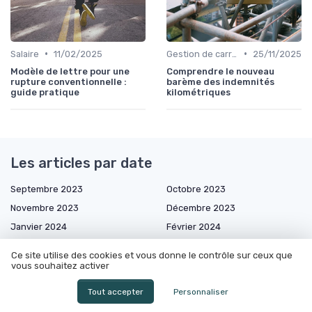
•
•
Salaire
11/02/2025
Gestion de carrière
25/11/2025
Modèle de lettre pour une
Comprendre le nouveau
rupture conventionnelle :
barème des indemnités
guide pratique
kilométriques
Les articles par date
Septembre 2023
Octobre 2023
Novembre 2023
Décembre 2023
Janvier 2024
Février 2024
Mars 2024
Juin 2024
Ce site utilise des cookies et vous donne le contrôle sur ceux que
Juillet 2024
Août 2024
vous souhaitez activer
Septembre 2024
Octobre 2024
Tout accepter
Personnaliser
Décembre 2024
Janvier 2025