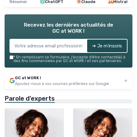
Résumer
ChatGPT
Claude
Mistral
Recevez les dernières actualités de
GC at WORK !
➔ Je m'inscris
*
En remplissant ce formulaire, j’accepte d’être contacté(e) à
des fins commerciales par GC at WORK ! et ses partenaires.
GC at WORK !
Ajoutez-nous à vos sources préférées sur Google
Parole d'experts