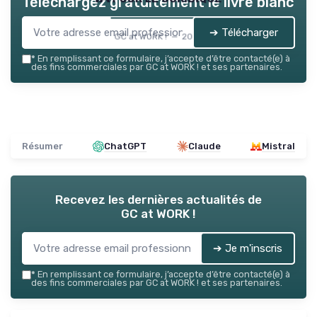
Téléchargez gratuitement le livre blanc
➔ Télécharger
GC at WORK ! — 2026
*
En remplissant ce formulaire, j’accepte d’être contacté(e) à
des fins commerciales par GC at WORK ! et ses partenaires.
Résumer
ChatGPT
Claude
Mistral
Recevez les dernières actualités de
GC at WORK !
➔ Je m'inscris
*
En remplissant ce formulaire, j’accepte d’être contacté(e) à
des fins commerciales par GC at WORK ! et ses partenaires.