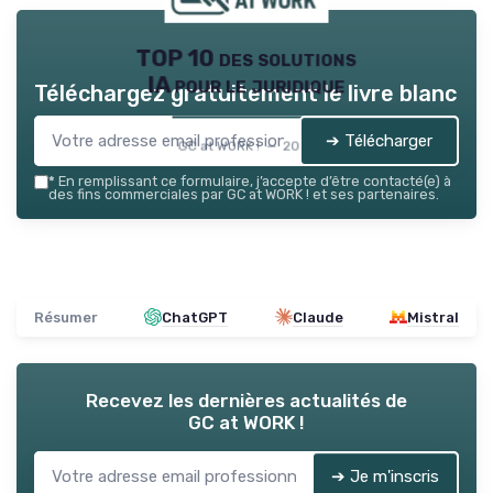
TOP 10 des solutions
IA pour le juridique
Téléchargez gratuitement le livre blanc
➔ Télécharger
GC at WORK ! — 2026
*
En remplissant ce formulaire, j’accepte d’être contacté(e) à
des fins commerciales par GC at WORK ! et ses partenaires.
Résumer
ChatGPT
Claude
Mistral
Recevez les dernières actualités de
GC at WORK !
➔ Je m'inscris