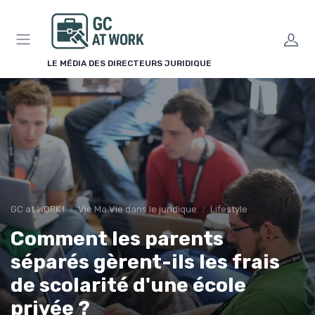
Panneau de gestion des cookies
LE MÉDIA DES DIRECTEURS JURIDIQUE
GC at WORK !
Vie Ma Vie dans le juridique
Lifestyle
Comment les parents
séparés gèrent-ils les frais
de scolarité d'une école
privée ?