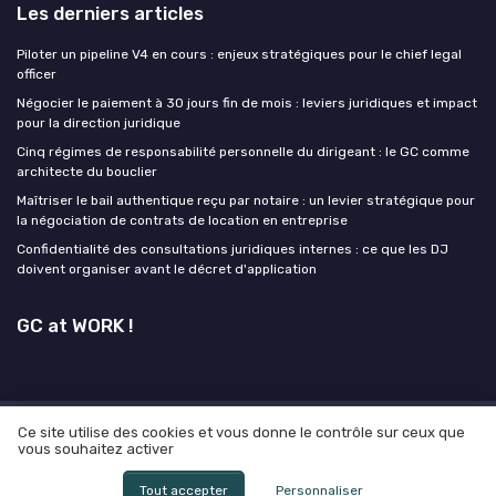
Les derniers articles
Piloter un pipeline V4 en cours : enjeux stratégiques pour le chief legal
officer
Négocier le paiement à 30 jours fin de mois : leviers juridiques et impact
pour la direction juridique
Cinq régimes de responsabilité personnelle du dirigeant : le GC comme
architecte du bouclier
Maîtriser le bail authentique reçu par notaire : un levier stratégique pour
la négociation de contrats de location en entreprise
Confidentialité des consultations juridiques internes : ce que les DJ
doivent organiser avant le décret d'application
GC at WORK !
Ce site utilise des cookies et vous donne le contrôle sur ceux que
Mentions légales
Politique de confidentialité
Grande
vous souhaitez activer
enquête 2025 sur l'IA et les directeurs juridiques
© GC at WORK ! 2026
Tout accepter
Personnaliser