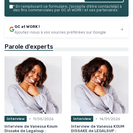
*
En remplissant ce formulaire, j’accepte d’être contacté(e) à
des fins commerciales par GC at WORK ! et ses partenaires.
GC at WORK !
Ajoutez-nous à vos sources préférées sur Google
Parole d'experts
•
•
11/05/2026
14/01/2026
Interview
Interview
Interview de Vanessa Koum
Interview de Vanessa KOUM
Dissake de Legalsup :
DISSAKE de LEGALSUP :