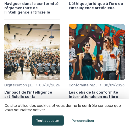
Naviguer dans la conformité
L'éthique juridique à l'ère de
réglementaire de
l'intelligence artificielle
l'intelligence artificielle
•
•
Digitalisation juridique
08/01/2026
Conformité réglementaire
08/01/2026
L'impact de l'intelligence
Les défis de la conformité
artificielle sur la
internationale en matière
digitalisation des services
d'intelligence artificielle
juridiques
Ce site utilise des cookies et vous donne le contrôle sur ceux que
vous souhaitez activer
Tout accepter
Personnaliser