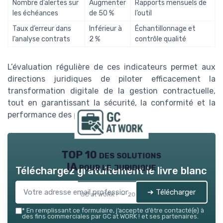
Nombre d’alertes sur
Augmenter
Rapports mensuels de
les échéances
de 50 %
l’outil
Taux d’erreur dans
Inférieur à
Échantillonnage et
l’analyse contrats
2 %
contrôle qualité
L’évaluation régulière de ces indicateurs permet aux
directions juridiques de piloter efficacement la
transformation digitale de la gestion contractuelle,
tout en garantissant la sécurité, la conformité et la
performance des processus internes.
TOP 10 des solutions
IA pour le juridique
Téléchargez gratuitement le livre blanc
➔ Télécharger
GC at WORK ! — 2026
*
En remplissant ce formulaire, j’accepte d’être contacté(e) à
des fins commerciales par GC at WORK ! et ses partenaires.