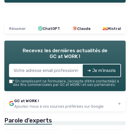
Résumer
ChatGPT
Claude
Mistral
Recevez les dernières actualités de
GC at WORK !
➔ Je m'inscris
*
En remplissant ce formulaire, j’accepte d’être contacté(e) à
des fins commerciales par GC at WORK ! et ses partenaires.
GC at WORK !
Ajoutez-nous à vos sources préférées sur Google
Parole d'experts