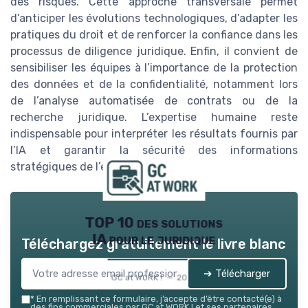
des risques. Cette approche transversale permet
d’anticiper les évolutions technologiques, d’adapter les
pratiques du droit et de renforcer la confiance dans les
processus de diligence juridique. Enfin, il convient de
sensibiliser les équipes à l’importance de la protection
des données et de la confidentialité, notamment lors
de l’analyse automatisée de contrats ou de la
recherche juridique. L’expertise humaine reste
indispensable pour interpréter les résultats fournis par
l’IA et garantir la sécurité des informations
stratégiques de l’entreprise.
TOP 10 des solutions
IA pour le juridique
Téléchargez gratuitement le livre blanc
➔ Télécharger
GC at WORK ! — 2026
*
En remplissant ce formulaire, j’accepte d’être contacté(e) à
des fins commerciales par GC at WORK ! et ses partenaires.