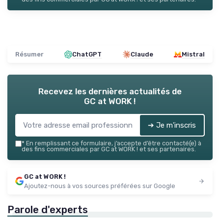
Résumer
ChatGPT
Claude
Mistral
Recevez les dernières actualités de
GC at WORK !
➔ Je m'inscris
*
En remplissant ce formulaire, j’accepte d’être contacté(e) à
des fins commerciales par GC at WORK ! et ses partenaires.
GC at WORK !
Ajoutez-nous à vos sources préférées sur Google
Parole d'experts