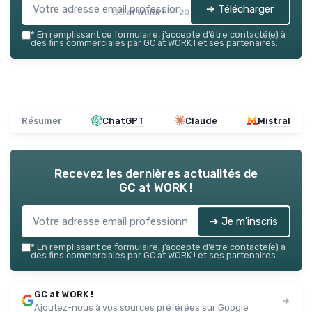
➔ Télécharger
GC at WORK ! — 2026
*
En remplissant ce formulaire, j’accepte d’être contacté(e) à
des fins commerciales par GC at WORK ! et ses partenaires.
Résumer
ChatGPT
Claude
Mistral
Recevez les dernières actualités de
GC at WORK !
➔ Je m'inscris
*
En remplissant ce formulaire, j’accepte d’être contacté(e) à
des fins commerciales par GC at WORK ! et ses partenaires.
GC at WORK !
Ajoutez-nous à vos sources préférées sur Google