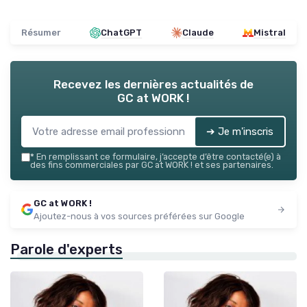
Résumer
ChatGPT
Claude
Mistral
Recevez les dernières actualités de
GC at WORK !
➔ Je m'inscris
*
En remplissant ce formulaire, j’accepte d’être contacté(e) à
des fins commerciales par GC at WORK ! et ses partenaires.
GC at WORK !
Ajoutez-nous à vos sources préférées sur Google
Parole d'experts