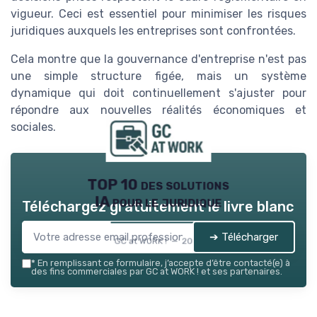
vigueur. Ceci est essentiel pour minimiser les risques
juridiques auxquels les entreprises sont confrontées.
Cela montre que la gouvernance d'entreprise n'est pas
une simple structure figée, mais un système
dynamique qui doit continuellement s'ajuster pour
répondre aux nouvelles réalités économiques et
sociales.
TOP 10 des solutions
IA pour le juridique
Téléchargez gratuitement le livre blanc
➔ Télécharger
GC at WORK ! — 2026
*
En remplissant ce formulaire, j’accepte d’être contacté(e) à
des fins commerciales par GC at WORK ! et ses partenaires.