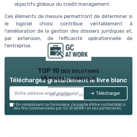
objectifs globaux du credit management.
Ces éléments de mesure permettront de déterminer si
le logiciel choisi contribue véritablement à
l'amélioration de la gestion des dossiers juridiques et,
par extension, de l'efficacité opérationnelle de
l'entreprise.
TOP 10 des solutions
IA pour le juridique
Téléchargez gratuitement le livre blanc
➔ Télécharger
GC at WORK ! — 2026
*
En remplissant ce formulaire, j’accepte d’être contacté(e) à
des fins commerciales par GC at WORK ! et ses partenaires.