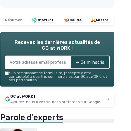
Résumer
ChatGPT
Claude
Mistral
Recevez les dernières actualités de
GC at WORK !
➔ Je m'inscris
*
En remplissant ce formulaire, j’accepte d’être
contacté(e) à des fins commerciales par GC at WORK ! et
ses partenaires.
GC at WORK !
Ajoutez-nous à vos sources préférées sur Google
Parole d'experts