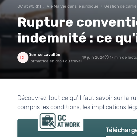
GC at WORK !
Vie Ma Vie dans le juridique
Gestion de carriè
Rupture conventi
indemnité : ce qu'
Denise Lavallée
19 juin 2024
17 min de lect
Formatrice en droit du travail
Découvrez tout ce qu'il faut savoir sur la 
compris les conditions, les implications lég
Télécharge