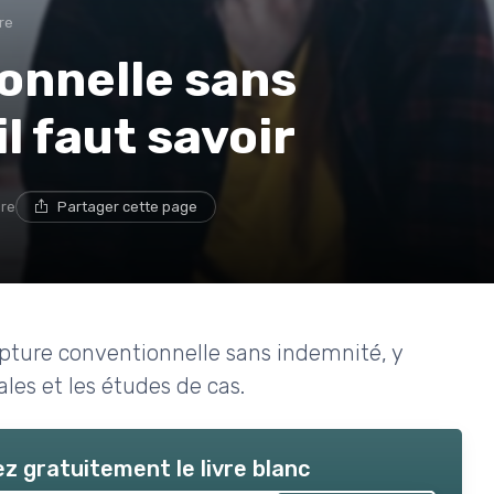
re
onnelle sans
il faut savoir
ure
Partager cette page
rupture conventionnelle sans indemnité, y
ales et les études de cas.
z gratuitement le livre blanc