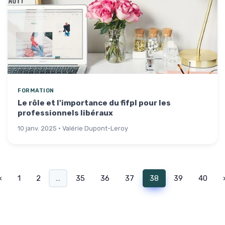
FORMATION
Le rôle et l'importance du fifpl pour les
professionnels libéraux
10 janv. 2025 · Valérie Dupont-Leroy
‹
1
2
...
35
36
37
38
39
40