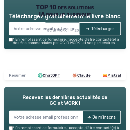
TOP 10 des solutions
IA pour le juridique
Téléchargez gratuitement le livre blanc
➔ Télécharger
GC at WORK ! — 2026
*
En remplissant ce formulaire, j’accepte d’être contacté(e) à
des fins commerciales par GC at WORK ! et ses partenaires.
Résumer
ChatGPT
Claude
Mistral
Recevez les dernières actualités de
GC at WORK !
➔ Je m'inscris
*
En remplissant ce formulaire, j’accepte d’être contacté(e) à