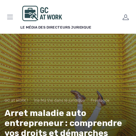
Panneau de gestion des cookies
LE MÉDIA DES DIRECTEURS JURIDIQUE
GC at WORK !
Vie Ma Vie dans le juridique
Freelance
Arret maladie auto
entrepreneur : comprendre
vos droits et démarches