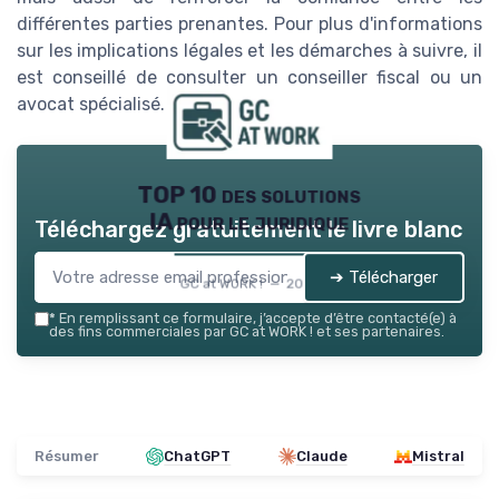
différentes parties prenantes. Pour plus d'informations
sur les implications légales et les démarches à suivre, il
est conseillé de consulter un conseiller fiscal ou un
avocat spécialisé.
TOP 10 des solutions
IA pour le juridique
Téléchargez gratuitement le livre blanc
➔ Télécharger
GC at WORK ! — 2026
*
En remplissant ce formulaire, j’accepte d’être contacté(e) à
des fins commerciales par GC at WORK ! et ses partenaires.
Résumer
ChatGPT
Claude
Mistral