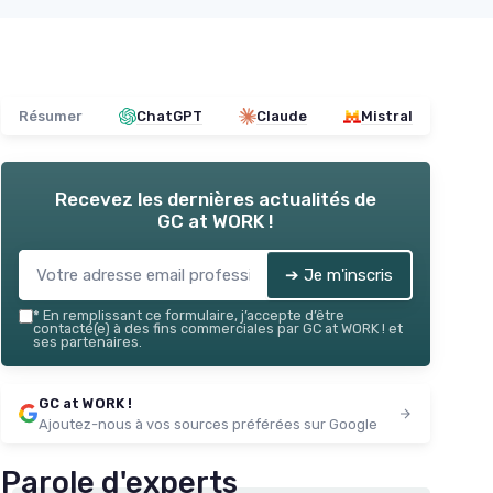
Résumer
ChatGPT
Claude
Mistral
Recevez les dernières actualités de
GC at WORK !
➔ Je m'inscris
*
En remplissant ce formulaire, j’accepte d’être
contacté(e) à des fins commerciales par GC at WORK ! et
ses partenaires.
GC at WORK !
Ajoutez-nous à vos sources préférées sur Google
Parole d'experts