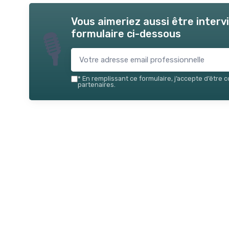
Vous aimeriez aussi être inter
formulaire ci-dessous
🎙
*
En remplissant ce formulaire, j’accepte d’être 
partenaires.