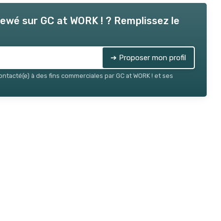
viewé sur
GC at WORK !
? Remplissez le
➔ Proposer mon profil
contacté(e) à des fins commerciales par GC at WORK ! et ses