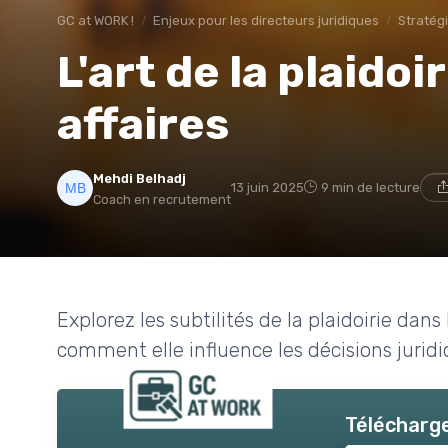
GC at WORK !
Enjeux pour les directeurs juridiques
Stratég
L'art de la plaidoi
affaires
Mehdi Belhadj
13 juin 2025
9 min de lecture
Coach en recrutement
Explorez les subtilités de la plaidoirie dan
comment elle influence les décisions juridi
Télécharge