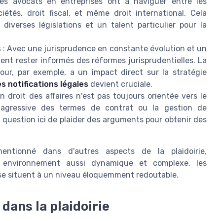
es avocats en entreprises ont à naviguer entre les
étés, droit fiscal, et même droit international. Cela
verses législations et un talent particulier pour la
s
: Avec une jurisprudence en constante évolution et un
vent rester informés des réformes jurisprudentielles. La
our, par exemple, a un impact direct sur la stratégie
s notifications légales
devient cruciale.
en droit des affaires n'est pas toujours orientée vers le
on agressive des termes de contrat ou la gestion de
t question ici de plaider des arguments pour obtenir des
entionné dans d'autres aspects de la plaidoirie,
 environnement aussi dynamique et complexe, les
 se situent à un niveau éloquemment redoutable.
dans la plaidoirie