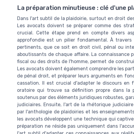
La préparation minutieuse : clé d'une pl
Dans l'art subtil de la plaidoirie, surtout en droit d
Les avocats doivent se préparer comme des strat
crucial. Cette étape prend en compte divers asp
approfondie est un pilier fondamental. À travers l
pertinents, que ce soit en droit civil, pénal ou int
aboutissants de chaque affaire. La connaissance pr
fiscal ou des droits de l'homme, permet de constru
Les avocats doivent également comprendre les partic
de pénal droit, et préparer leurs arguments en fon
cassation. Il est crucial d'adapter le discours e
oratoire qui trouve sa définition propre dans la 
soutenus par des éléments juridiques robustes, gara
judiciaires. Ensuite, l'art de la rhétorique judiciai
par l'anthologie de plaidoiries et les enseignement
les avocats développent une technique qui captive 
préparation ne réside pas uniquement dans l'accu
l'art subtil d'adapter ces connaissances aux réalit