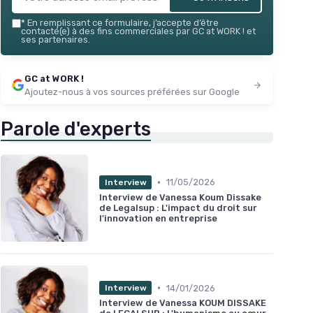
*
En remplissant ce formulaire, j’accepte d’être
contacté(e) à des fins commerciales par GC at WORK ! et
ses partenaires.
GC at WORK !
Ajoutez-nous à vos sources préférées sur Google
Parole d'experts
•
11/05/2026
Interview
Interview de Vanessa Koum Dissake
de Legalsup : L'impact du droit sur
l'innovation en entreprise
•
14/01/2026
Interview
Interview de Vanessa KOUM DISSAKE