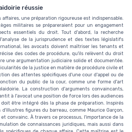
aidoirie réussie
es affaires, une préparation rigoureuse est indispensable.
èges militaires se prépareraient pour un engagement
ects essentiels du droit. Tout d'abord, la recherche
'analyse de la jurisprudence et des textes législatifs
ernational, les avocats doivent maîtriser les tenants et
écise des codes de procédure, qu'ils relèvent du droit
ire une argumentation judiciaire solide et documentée.
ularités de la justice en matière de procédure civile et
ction des attentes spécifiques d'une cour d'appel ou de
n fonction du public de la cour, comme une forme d'art
plaidoirie. La construction d'arguments convaincants,
ntit à l'avocat une position de force lors des audiences
re doit être intégré dès la phase de préparation. Inspirés
s d'illustres figures du barreau, comme Maurice Garçon,
et convainc. À travers ce processus, l'importance de la
mulation de connaissances juridiques, mais aussi dans
és spécifiques de chaque affaire. Cette maîtrise est le