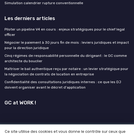
Simulation calendrier rupture conventionnelle
Les derniers articles
Piloter un pipeline V4 en cours : enjeux stratégiques pour le chief legal
officer
Négocier le paiement à 30 jours fin de mois : leviers juridiques et impact
pour la direction juridique
Cinq régimes de responsabilité personnelle du dirigeant : le GC comme
architecte du bouclier
Maîtriser le bail authentique reçu par notaire : un levier stratégique pour
la négociation de contrats de location en entreprise
Confidentialité des consultations juridiques internes : ce que les DJ
doivent organiser avant le décret d'application
GC at WORK !
Ce site utilise des cookies et vous donne le contrôle sur ceux que
Mentions légales
Politique de confidentialité
Grande