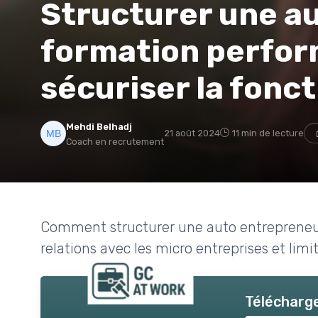
Structurer une a
formation perfor
sécuriser la fonct
Mehdi Belhadj
21 août 2024
11 min de lecture
Coach en recrutement
Comment structurer une auto entrepreneur
relations avec les micro entreprises et limi
Télécharge