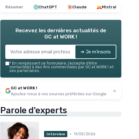
Résumer
ChatGPT
Claude
Mistral
Recevez les dernières actualités de
GC at WORK !
➔ Je m'inscris
*
En remplissant ce formulaire, j’accepte d’être
contacté(e) à des fins commerciales par GC at WORK ! et
ses partenaires.
GC at WORK !
Ajoutez-nous à vos sources préférées sur Google
Parole d'experts
•
11/05/2026
Interview