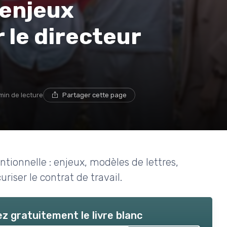
 enjeux
 le directeur
 min de lecture
Partager cette page
tionnelle : enjeux, modèles de lettres,
riser le contrat de travail.
z gratuitement le livre blanc