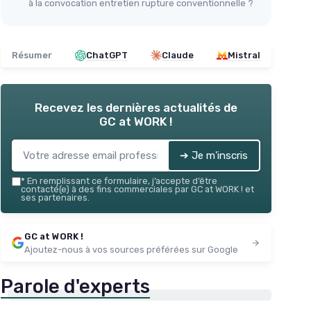
à la convocation entretien rupture conventionnelle ?
Résumer
ChatGPT
Claude
Mistral
Recevez les dernières actualités de
GC at WORK !
➔ Je m'inscris
*
En remplissant ce formulaire, j’accepte d’être
contacté(e) à des fins commerciales par GC at WORK ! et
ses partenaires.
GC at WORK !
Ajoutez-nous à vos sources préférées sur Google
Parole d'experts