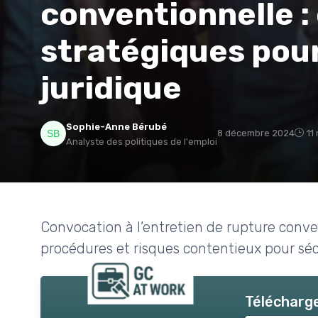
conventionnelle :
stratégiques pour
juridique
Sophie-Anne Bérubé
8 décembre 2024
11
Analyste des politiques de l'emploi
Convocation à l’entretien de rupture conven
procédures et risques contentieux pour sécu
Télécharge