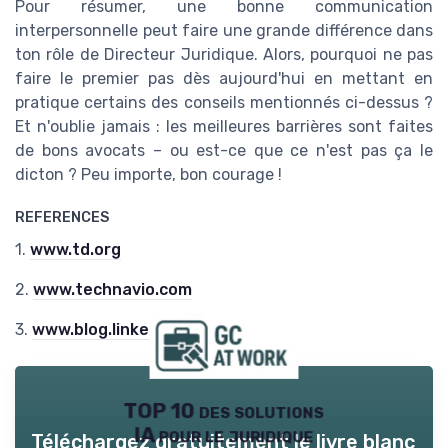
Pour résumer, une bonne communication
interpersonnelle peut faire une grande différence dans
ton rôle de Directeur Juridique. Alors, pourquoi ne pas
faire le premier pas dès aujourd'hui en mettant en
pratique certains des conseils mentionnés ci-dessus ?
Et n'oublie jamais : les meilleures barrières sont faites
de bons avocats – ou est-ce que ce n'est pas ça le
dicton ? Peu importe, bon courage !
REFERENCES
1.
www.td.org
2.
www.technavio.com
3.
www.blog.linkedin.com
TOP 10 des solutions
IA pour le juridique
Téléchargez gratuitement le livre blanc