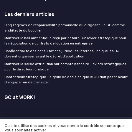
Les derniers articles
Cinq régimes de responsabilité personnelle du dirigeant : le GC comme
architecte du bouclier
Maîtriser le bail authentique reçu par notaire : un levier stratégique pour
la négociation de contrats de location en entreprise
Confidentialité des consultations juridiques internes : ce que les DJ
doivent organiser avant le décret d'application
Maîtriser la saisie attribution sur compte bancaire : leviers stratégiques
pour le directeur juridique
Contentieux stratégique : la grille de décision que le GC doit poser avant
d'engager ou de transiger
GC at WORK !
Ce site utilise des cookies et vous donne le contrôle sur ceux que
Mentions légales
Politique de confidentialité
Grande
vous souhaitez activer