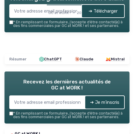
➔ Télécharger
GC at WORK ! — 2026
*
En remplissant ce formulaire, j’accepte d’être contacté(e) à
des fins commerciales par GC at WORK ! et ses partenaires.
Résumer
ChatGPT
Claude
Mistral
Recevez les dernières actualités de
GC at WORK !
➔ Je m'inscris
*
En remplissant ce formulaire, j’accepte d’être contacté(e) à
des fins commerciales par GC at WORK ! et ses partenaires.
GC at WORK !