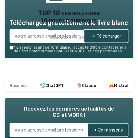
TOP 10 des solutions
IA pour le juridique
Téléchargez gratuitement le livre blanc
➔ Télécharger
GC at WORK ! — 2026
*
En remplissant ce formulaire, j’accepte d’être contacté(e) à
des fins commerciales par GC at WORK ! et ses partenaires.
Résumer
ChatGPT
Claude
Mistral
Recevez les dernières actualités de
GC at WORK !
➔ Je m'inscris