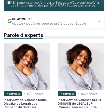
*
En remplissant ce formulaire, j’accepte d’être contacté(e) à
des fins commerciales par GC at WORK ! et ses partenaires.
GC at WORK !
Ajoutez-nous à vos sources préférées sur Google
Parole d'experts
•
•
11/05/2026
14/01/2026
Interview
Interview
Interview de Vanessa Koum
Interview de Vanessa KOUM
Dissake de Legalsup :
DISSAKE de LEGALSUP :
L'impact du droit sur
L'humanisme au cœur de