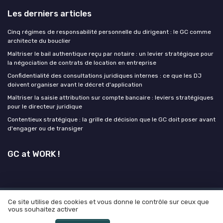
Les derniers articles
Cinq régimes de responsabilité personnelle du dirigeant : le GC comme
architecte du bouclier
Maîtriser le bail authentique reçu par notaire : un levier stratégique pour
la négociation de contrats de location en entreprise
Confidentialité des consultations juridiques internes : ce que les DJ
doivent organiser avant le décret d'application
Maîtriser la saisie attribution sur compte bancaire : leviers stratégiques
pour le directeur juridique
Contentieux stratégique : la grille de décision que le GC doit poser avant
d'engager ou de transiger
GC at WORK !
Ce site utilise des cookies et vous donne le contrôle sur ceux que
Mentions légales
Politique de confidentialité
Grande
vous souhaitez activer
enquête 2025 sur l'IA et les directeurs juridiques