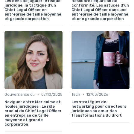
Les défis de juguler le risque
Résoudre l'équation de
juridique: la tactique d’un
conformité: Les astuces d'un
Chief Legal Officer en
Chief Legal Officer dans une
entreprise de taille moyenne
entreprise de taille moyenne
et grande corporation
et une grande corporation
•
•
Gouvernance d'entreprise
07/10/2025
Tech
12/03/2026
Naviguer entre Mer calme et
Les stratégies de
houles juridiques : Le rôle
networking pour directeurs
crucial du Chief Legal Officer
juridiques au cœur des
en entreprise de taille
transformations du droit
moyenne et grande
corporation