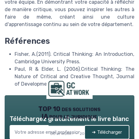
votre équipe. En démontrant votre capacité à réfléchir
de manière critique, vous pouvez inspirer les autres à
faire de même, créant ainsi une culture
d'apprentissage continu au sein de votre département.
Références
Fisher, A.(2011). Critical Thinking: An Introduction,
Cambridge University Press.
Paul, R & Elder, L. (2006).Critical Thinking: The
Nature of Critical and Creative Thought, Journal
of Developmental Education.
TOP 10 des solutions
IA pour le juridique
Téléchargez gratuitement le livre blanc
➔ Télécharger
GC at WORK ! — 2026