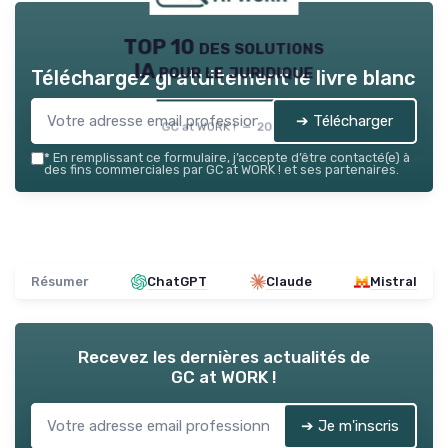
TOP 10 des solutions
IA pour le juridique
Téléchargez gratuitement le livre blanc
➔ Télécharger
GC at WORK ! — 2026
*
En remplissant ce formulaire, j’accepte d’être contacté(e) à
des fins commerciales par GC at WORK ! et ses partenaires.
Résumer
ChatGPT
Claude
Mistral
Recevez les dernières actualités de
GC at WORK !
➔ Je m'inscris