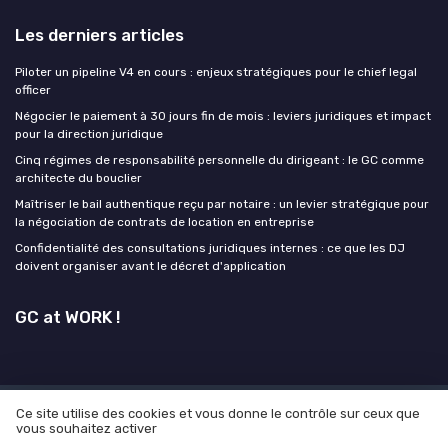
Les derniers articles
Piloter un pipeline V4 en cours : enjeux stratégiques pour le chief legal
officer
Négocier le paiement à 30 jours fin de mois : leviers juridiques et impact
pour la direction juridique
Cinq régimes de responsabilité personnelle du dirigeant : le GC comme
architecte du bouclier
Maîtriser le bail authentique reçu par notaire : un levier stratégique pour
la négociation de contrats de location en entreprise
Confidentialité des consultations juridiques internes : ce que les DJ
doivent organiser avant le décret d'application
GC at WORK !
Ce site utilise des cookies et vous donne le contrôle sur ceux que
Mentions légales
Politique de confidentialité
Grande
vous souhaitez activer
enquête 2025 sur l'IA et les directeurs juridiques