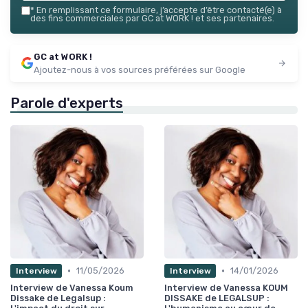
*
En remplissant ce formulaire, j’accepte d’être contacté(e) à
des fins commerciales par GC at WORK ! et ses partenaires.
GC at WORK !
Ajoutez-nous à vos sources préférées sur Google
Parole d'experts
•
•
11/05/2026
14/01/2026
Interview
Interview
Interview de Vanessa Koum
Interview de Vanessa KOUM
Dissake de Legalsup :
DISSAKE de LEGALSUP :