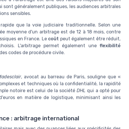
ui sont généralement publiques, les audiences arbitrales
ions sensibles.
 rapide que la voie judiciaire traditionnelle. Selon une
urée moyenne d'un arbitrage est de 12 à 18 mois, contre
assiques en France. Le
coût
peut également être réduit,
hoisis. L'arbitrage permet également une
flexibilité
des codes de procédure civile.
Madesclair
, avocat au barreau de Paris, souligne que «
omplexes et techniques où la confidentialité, la rapidité
mple notoire est celui de la société
DHL
qui a opté pour
 d'euros en matière de logistique, minimisant ainsi les
nce : arbitrage international
ilaires mais avec des nuances liées aux spécificités des