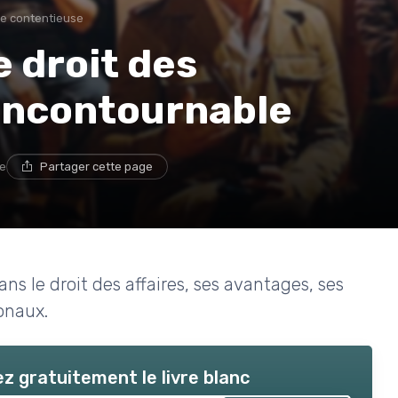
ie contentieuse
e droit des
l incontournable
re
Partager cette page
s le droit des affaires, ses avantages, ses
ionaux.
z gratuitement le livre blanc