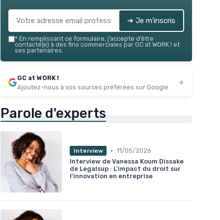
➔ Je m'inscris
*
En remplissant ce formulaire, j’accepte d’être
contacté(e) à des fins commerciales par GC at WORK ! et
ses partenaires.
GC at WORK !
Ajoutez-nous à vos sources préférées sur Google
Parole d'experts
•
11/05/2026
Interview
Interview de Vanessa Koum Dissake
de Legalsup : L'impact du droit sur
l'innovation en entreprise