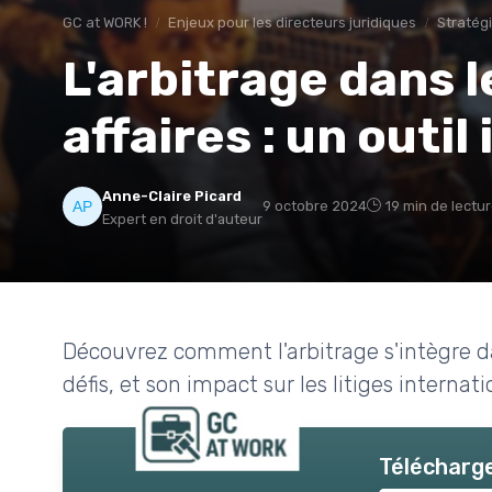
GC at WORK !
Enjeux pour les directeurs juridiques
Stratég
L'arbitrage dans l
affaires : un outi
Anne-Claire Picard
9 octobre 2024
19 min de lectu
Expert en droit d'auteur
Découvrez comment l'arbitrage s'intègre dan
défis, et son impact sur les litiges internat
Télécharge