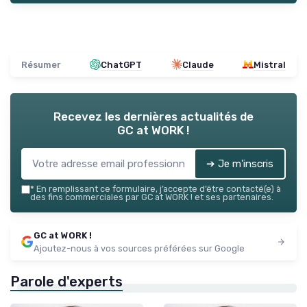
Résumer
ChatGPT
Claude
Mistral
Recevez les dernières actualités de
GC at WORK !
➔ Je m'inscris
*
En remplissant ce formulaire, j’accepte d’être contacté(e) à
des fins commerciales par GC at WORK ! et ses partenaires.
GC at WORK !
Ajoutez-nous à vos sources préférées sur Google
Parole d'experts