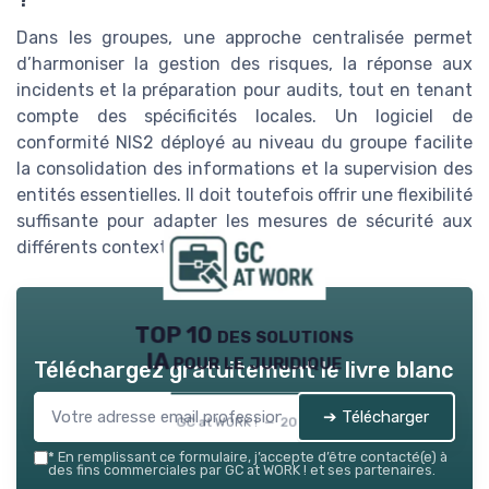
Dans les groupes, une approche centralisée permet
d’harmoniser la gestion des risques, la réponse aux
incidents et la préparation pour audits, tout en tenant
compte des spécificités locales. Un logiciel de
conformité NIS2 déployé au niveau du groupe facilite
la consolidation des informations et la supervision des
entités essentielles. Il doit toutefois offrir une flexibilité
suffisante pour adapter les mesures de sécurité aux
différents contextes opérationnels.
TOP 10 des solutions
IA pour le juridique
Téléchargez gratuitement le livre blanc
➔ Télécharger
GC at WORK ! — 2026
*
En remplissant ce formulaire, j’accepte d’être contacté(e) à
des fins commerciales par GC at WORK ! et ses partenaires.