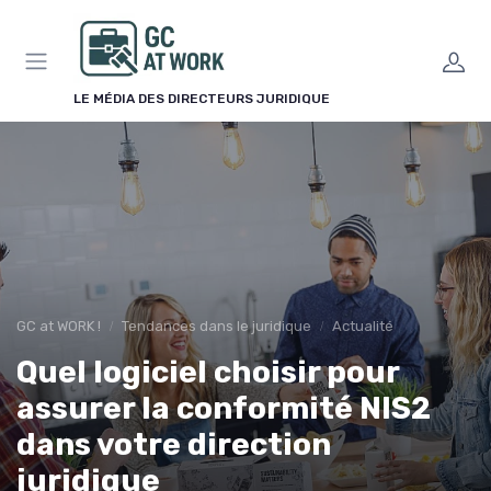
Panneau de gestion des cookies
LE MÉDIA DES DIRECTEURS JURIDIQUE
GC at WORK !
Tendances dans le juridique
Actualité
Quel logiciel choisir pour
assurer la conformité NIS2
dans votre direction
juridique