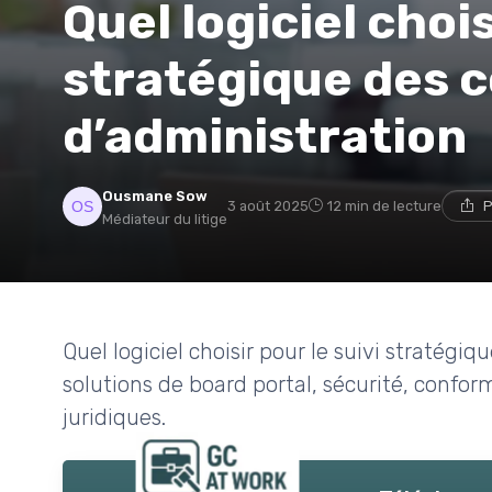
Quel logiciel chois
stratégique des c
d’administration
Ousmane Sow
3 août 2025
12 min de lecture
P
Médiateur du litige
Quel logiciel choisir pour le suivi stratégi
solutions de board portal, sécurité, confo
juridiques.