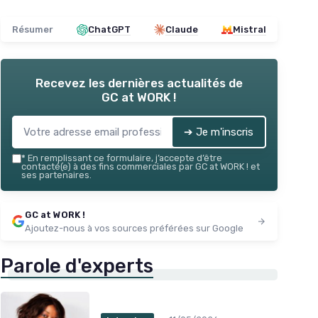
Résumer
ChatGPT
Claude
Mistral
Recevez les dernières actualités de
GC at WORK !
➔ Je m'inscris
*
En remplissant ce formulaire, j’accepte d’être
contacté(e) à des fins commerciales par GC at WORK ! et
ses partenaires.
GC at WORK !
Ajoutez-nous à vos sources préférées sur Google
Parole d'experts