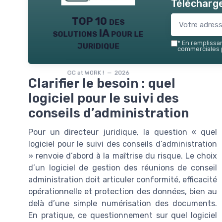
Télécharge
TOP 10 des
solutions IA pour le
juridique
*
En remplissant
commerciales p
GC at WORK ! — 2026
Clarifier le besoin : quel
logiciel pour le suivi des
conseils d’administration
Pour un directeur juridique, la question « quel
logiciel pour le suivi des conseils d’administration
» renvoie d’abord à la maîtrise du risque. Le choix
d’un logiciel de gestion des réunions de conseil
administration doit articuler conformité, efficacité
opérationnelle et protection des données, bien au
delà d’une simple numérisation des documents.
En pratique, ce questionnement sur quel logiciel